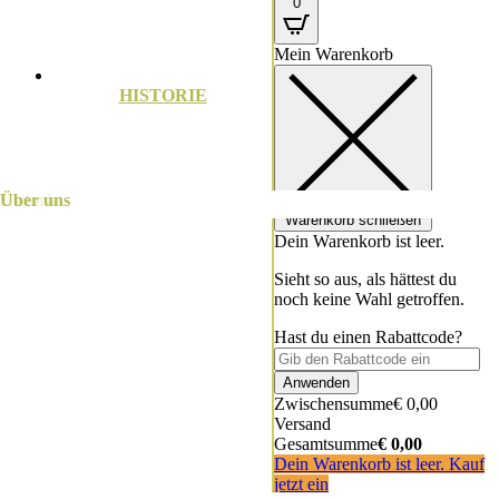
0
Mein Warenkorb
HISTORIE
Line Up
Tickets
Infos
Historie
Über uns
Warenkorb schließen
Dein Warenkorb ist leer.
Sieht so aus, als hättest du
noch keine Wahl getroffen.
Hast du einen Rabattcode?
Anwenden
Zwischensumme
€
0,00
Versand
Gesamtsumme
€
0,00
Dein Warenkorb ist leer. Kauf
jetzt ein