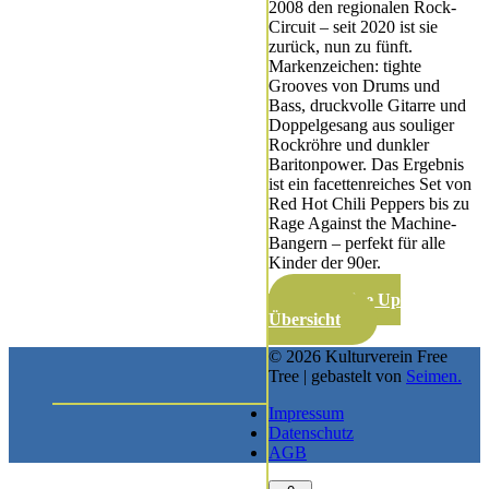
2008 den regionalen Rock-
Circuit – seit 2020 ist sie
zurück, nun zu fünft.
Markenzeichen: tighte
Grooves von Drums und
Bass, druckvolle Gitarre und
Doppelgesang aus souliger
Rockröhre und dunkler
Baritonpower. Das Ergebnis
ist ein facettenreiches Set von
Red Hot Chili Peppers bis zu
Rage Against the Machine-
Bangern – perfekt für alle
Kinder der 90er.
Zur Line Up
Übersicht
© 2026 Kulturverein Free
Tree | gebastelt von
Seimen.
Impressum
Datenschutz
AGB